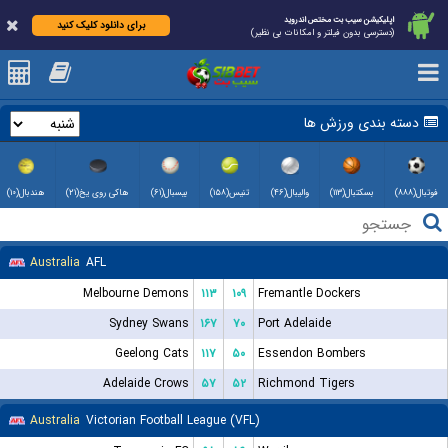
اپلیکیشن سیب بت مختص اندروید
برای دانلود کلیک کنید
(دسترسی بدون فیلتر و امکانات بی نظیر)
دسته بندی ورزش ها
فوتبال(۸۸۸)
بسکتبال(۱۱۳)
والیبال(۴۶)
تنیس(۱۵۸)
بیسبال(۶۱)
هاکی روی یخ(۲۱)
هندبال(۱۰)
Australia
AFL
Melbourne Demons
۱۱۳
۱۰۹
Fremantle Dockers
Sydney Swans
۱۶۷
۷۰
Port Adelaide
Geelong Cats
۱۱۷
۵۰
Essendon Bombers
Adelaide Crows
۵۷
۵۲
Richmond Tigers
Australia
Victorian Football League (VFL)