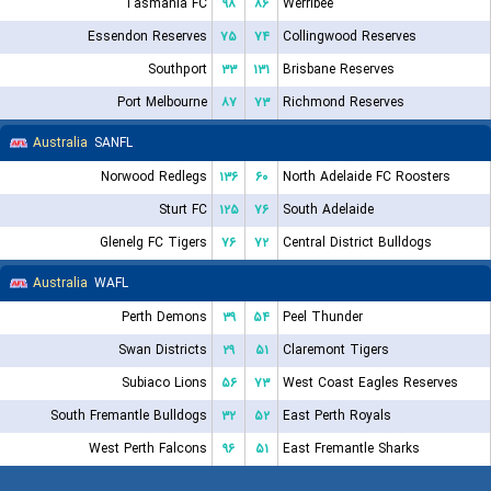
Tasmania FC
۹۸
۸۶
Werribee
Essendon Reserves
۷۵
۷۴
Collingwood Reserves
Southport
۳۳
۱۳۱
Brisbane Reserves
Port Melbourne
۸۷
۷۳
Richmond Reserves
Australia
SANFL
Norwood Redlegs
۱۳۶
۶۰
North Adelaide FC Roosters
Sturt FC
۱۲۵
۷۶
South Adelaide
Glenelg FC Tigers
۷۶
۷۲
Central District Bulldogs
Australia
WAFL
Perth Demons
۳۹
۵۴
Peel Thunder
Swan Districts
۲۹
۵۱
Claremont Tigers
Subiaco Lions
۵۶
۷۳
West Coast Eagles Reserves
South Fremantle Bulldogs
۳۲
۵۲
East Perth Royals
West Perth Falcons
۹۶
۵۱
East Fremantle Sharks