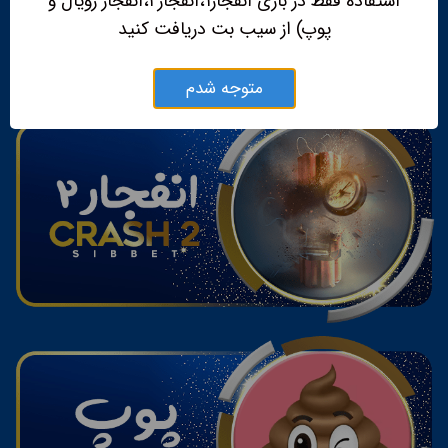
استفاده فقط در بازی انفجار۱،انفجار۲،انفجار رویال و
پوپ) از سیب بت دریافت کنید
متوجه شدم