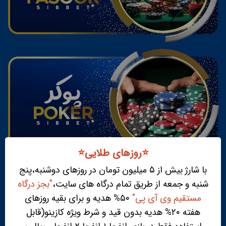
⭐️روزهای طلایی⭐️
با شارژ بیش از ۵ میلیون تومان در روزهای دوشنبه،پنج
شنبه و جمعه از طریق تمام درگاه های سایت،
"بجز درگاه
مستقیم وی آی پی"
۵۰% هدیه و برای بقیه روزهای
هفته ۲۰% هدیه بدون قید و شرط ویژه کازینو(قابل