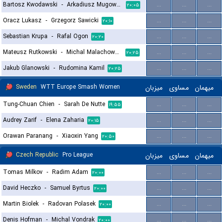
Bartosz Kwodawski
-
Arkadiusz Mugowski
...
...
...
۲۰:۰۵
Oracz Lukasz
-
Grzegorz Sawicki
...
...
...
۲۰:۱۰
Sebastian Krupa
-
Rafal Ogon
...
...
...
۲۰:۲۰
Mateusz Rutkowski
-
Michal Malachowski
...
...
...
۲۰:۲۵
Jakub Glanowski
-
Rudomina Kamil
...
...
...
۲۰:۲۵
Sweden
WTT Europe Smash Women
میزبان
مساوی
میهمان
Tung-Chuan Chien
-
Sarah De Nutte
...
...
...
۱۹:۵۵
Audrey Zarif
-
Elena Zaharia
...
...
...
۲۰:۱۵
Orawan Paranang
-
Xiaoxin Yang
...
...
...
۲۰:۵۰
Czech Republic
Pro League
میزبان
مساوی
میهمان
Tomas Milkov
-
Radim Adam
...
...
...
۲۰:۰۰
David Heczko
-
Samuel Byrtus
...
...
...
۲۰:۰۰
Martin Biolek
-
Radovan Polasek
...
...
...
۲۰:۰۰
Denis Hofman
-
Michal Vondrak
...
...
...
۲۰:۰۰