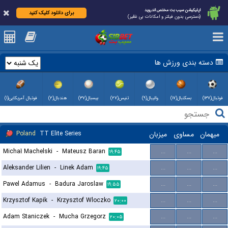
اپلیکیشن سیب بت مختص اندروید
برای دانلود کلیک کنید
(دسترسی بدون فیلتر و امکانات بی نظیر)
دسته بندی ورزش ها
فوتبال(۱۳۷)
بسکتبال(۱۷)
والیبال(۹)
تنیس(۲۷)
بیسبال(۳۷)
هندبال(۲)
فوتبال آمریکایی(۱)
Poland
TT Elite Series
میزبان
مساوی
میهمان
Michał Machelski
-
Mateusz Baran
...
...
...
۱۹:۴۵
Aleksander Lilien
-
Linek Adam
...
...
...
۱۹:۴۵
Pawel Adamus
-
Badura Jaroslaw
...
...
...
۱۹:۵۵
Krzysztof Kapik
-
Krzysztof Wloczko
...
...
...
۲۰:۰۰
Adam Staniczek
-
Mucha Grzegorz
...
...
...
۲۰:۰۵