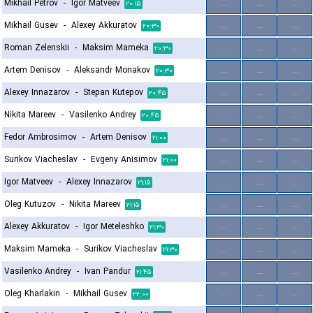
Mikhail Petrov
-
Igor Matveev
...
...
...
۲۰:۱۵
Mikhail Gusev
-
Alexey Akkuratov
...
...
...
۲۰:۳۰
Roman Zelenskii
-
Maksim Mameka
...
...
...
۲۰:۳۰
Artem Denisov
-
Aleksandr Monakov
...
...
...
۲۰:۳۰
Alexey Innazarov
-
Stepan Kutepov
...
...
...
۲۰:۴۵
Nikita Mareev
-
Vasilenko Andrey
...
...
...
۲۰:۴۵
Fedor Ambrosimov
-
Artem Denisov
...
...
...
۲۱:۰۰
Surikov Viacheslav
-
Evgeny Anisimov
...
...
...
۲۱:۰۰
Igor Matveev
-
Alexey Innazarov
...
...
...
۲۱:۱۵
Oleg Kutuzov
-
Nikita Mareev
...
...
...
۲۱:۱۵
Alexey Akkuratov
-
Igor Meteleshko
...
...
...
۲۱:۳۰
Maksim Mameka
-
Surikov Viacheslav
...
...
...
۲۱:۳۰
Vasilenko Andrey
-
Ivan Pandur
...
...
...
۲۱:۴۵
Oleg Kharlakin
-
Mikhail Gusev
...
...
...
۲۲:۰۰