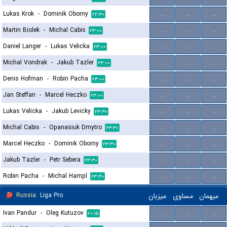
Lukas Krok
-
Dominik Oborny
...
...
...
۲۲:۳۰
Martin Biolek
-
Michal Cabis
...
...
...
۲۳:۰۰
Daniel Langer
-
Lukas Velicka
...
...
...
۲۳:۰۰
Michal Vondrak
-
Jakub Tazler
...
...
...
۲۳:۰۰
Denis Hofman
-
Robin Pacha
...
...
...
۲۳:۰۰
Jan Steffan
-
Marcel Heczko
...
...
...
۲۳:۰۰
Lukas Velicka
-
Jakub Levicky
...
...
...
۲۳:۳۰
Michal Cabis
-
Opanasiuk Dmytro
...
...
...
۲۳:۳۰
Marcel Heczko
-
Dominik Oborny
...
...
...
۲۳:۳۰
Jakub Tazler
-
Petr Sebera
...
...
...
۲۳:۳۰
Robin Pacha
-
Michal Hampl
...
...
...
۲۳:۳۰
Russia
Liga Pro
میزبان
مساوی
میهمان
Ivan Pandur
-
Oleg Kutuzov
...
...
...
۲۰:۱۵