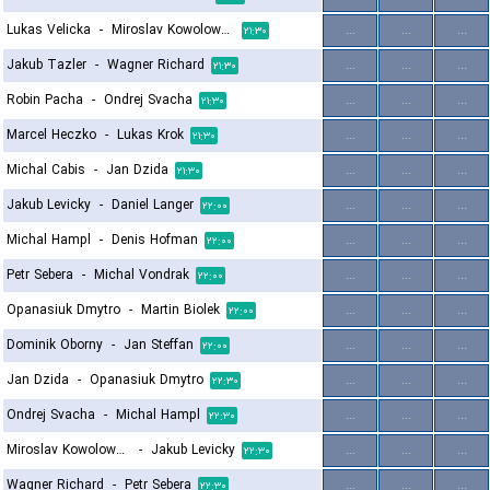
Lukas Velicka
-
Miroslav Kowolowski
...
...
...
۲۱:۳۰
Jakub Tazler
-
Wagner Richard
...
...
...
۲۱:۳۰
Robin Pacha
-
Ondrej Svacha
...
...
...
۲۱:۳۰
Marcel Heczko
-
Lukas Krok
...
...
...
۲۱:۳۰
Michal Cabis
-
Jan Dzida
...
...
...
۲۱:۳۰
Jakub Levicky
-
Daniel Langer
...
...
...
۲۲:۰۰
Michal Hampl
-
Denis Hofman
...
...
...
۲۲:۰۰
Petr Sebera
-
Michal Vondrak
...
...
...
۲۲:۰۰
Opanasiuk Dmytro
-
Martin Biolek
...
...
...
۲۲:۰۰
Dominik Oborny
-
Jan Steffan
...
...
...
۲۲:۰۰
Jan Dzida
-
Opanasiuk Dmytro
...
...
...
۲۲:۳۰
Ondrej Svacha
-
Michal Hampl
...
...
...
۲۲:۳۰
Miroslav Kowolowski
-
Jakub Levicky
...
...
...
۲۲:۳۰
Wagner Richard
-
Petr Sebera
...
...
...
۲۲:۳۰