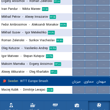
Evgeny Anisimov
-
Roman Zelenskii
...
...
...
۲۲:۰۰
Ivan Pandur
-
Nikita Mareev
...
...
...
۲۲:۱۵
Mikhail Petrov
-
Alexey Innazarov
...
...
...
۲۲:۱۵
Fedor Ambrosimov
-
Aleksandr Monakov
...
...
...
۲۲:۳۰
Mikhail Gusev
-
Igor Meteleshko
...
...
...
۲۲:۳۰
Roman Zelenskii
-
Surikov Viacheslav
...
...
...
۲۲:۳۰
Oleg Kutuzov
-
Vasilenko Andrey
...
...
...
۲۲:۴۵
Igor Matveev
-
Stepan Kutepov
...
...
...
۲۲:۴۵
Maksim Mameka
-
Evgeny Anisimov
...
...
...
۲۳:۰۰
Alexey Akkuratov
-
Oleg Kharlakin
...
...
...
۲۳:۰۰
Sweden
WTT Europe Smash
میزبان
مساوی
میهمان
Maciej Kubik
-
Dimitrije Levajac
...
...
...
۲۰:۱۵