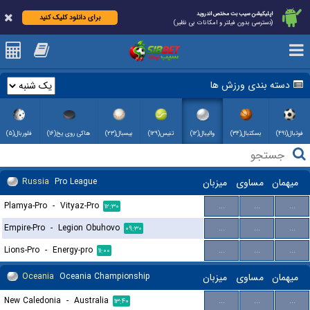
اپلیکیشن سیب بت مختص اندروید
برای دانلود کلیک کنید
(دسترسی بدون فیلتر و امکانات بی نظیر)
دسته بندی ورزش ها
فوتبال(۴۹۱)
بسکتبال(۳۴)
والیبال(۱۲)
تنیس(۱۲۹)
بیسبال(۲۳)
هاکی روی یخ(۱۶)
فلوربال(۵)
Russia
Pro League
میزبان
مساوی
میهمان
Plamya-Pro
-
Vityaz-Pro
...
...
...
۱۲:۳۰
Empire-Pro
-
Legion Obuhovo
...
...
...
۰۹:۳۰
Lions-Pro
-
Energy-pro
...
...
...
۱۱:۰۰
Oceania
Oceania Championship
میزبان
مساوی
میهمان
New Caledonia
-
Australia
...
...
...
۱۳:۴۰