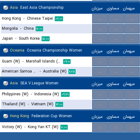
Asia
East Asia Championship
میزبان
مساوی
میهمان
Hong Kong
-
Chinese Taipei
...
...
...
۰۹:۰۰
Mongolia
-
China
...
...
...
۱۲:۰۰
Japan
-
South Korea
...
...
...
۱۵:۰۰
Oceania
Oceania Championship Women
میزبان
مساوی
میهمان
Guam (W)
-
Marshall Islands (W)
...
...
...
۰۹:۱۰
American Samoa (W)
-
Australia (W)
...
...
...
۱۱:۲۵
Asia
SEA V.League Women
میزبان
مساوی
میهمان
Philippines (W)
-
Indonesia (W)
...
...
...
۰۹:۳۰
Thailand (W)
-
Vietnam (W)
...
...
...
۱۳:۰۰
Hong Kong
Federation Cup Women
میزبان
مساوی
میهمان
Victory (W)
-
Kong Yan KT (W)
...
...
...
۱۰:۰۰