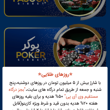
⭐️روزهای طلایی⭐️
با شارژ بیش از ۵ میلیون تومان در روزهای دوشنبه،پنج
شنبه و جمعه از طریق تمام درگاه های سایت،
"بجز درگاه
مستقیم وی آی پی"
۵۰% هدیه و برای بقیه روزهای
هفته ۲۰% هدیه بدون قید و شرط ویژه کازینو(قابل