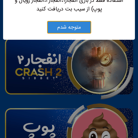
استفاده فقط در بازی انفجار۱،انفجار۲،انفجار رویال و
پوپ) از سیب بت دریافت کنید
متوجه شدم