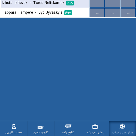
Izhstal Izhevsk
-
Toros Neftekamsk
...
...
...
۱۶:۳۰
Tappara Tampere
-
Jyp Jyvaskyla
...
...
...
۱۶:۳۰
پیش بینی ورزشی
پیش بینی زنده
نتایج زنده
کازینو آنلاین
حساب کاربری