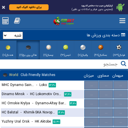
اپلیکیشن سیب بت مختص اندروید
برای دانلود کلیک کنید
(دسترسی بدون فیلتر و امکانات بی نظیر)
دسته بندی ورزش ها
فوتبال(۸۶۹)
بسکتبال(۴۸)
والیبال(۱۰)
تنیس(۹۲)
بیسبال(۷)
هاکی روی یخ(۷)
هندبال(۱۰)
میهمان
مساوی
میزبان
Club Friendly Matches
World
MHC Dynamo Saint Petersburg
-
Loko
...
...
...
۱۳:۳۰
Dinamo Minsk
-
HC Lokomotiv Orsha
...
...
...
۱۳:۳۰
HC Omskie Krylya
-
Dynamo-Altay Barnaul
...
...
...
۱۴:۳۰
HC Belstal
-
Khimik-SKA Novopolotsk
...
...
...
۱۴:۳۰
Yuzhny Ural Orsk
-
HK Aktobe
...
...
...
۱۵:۳۰