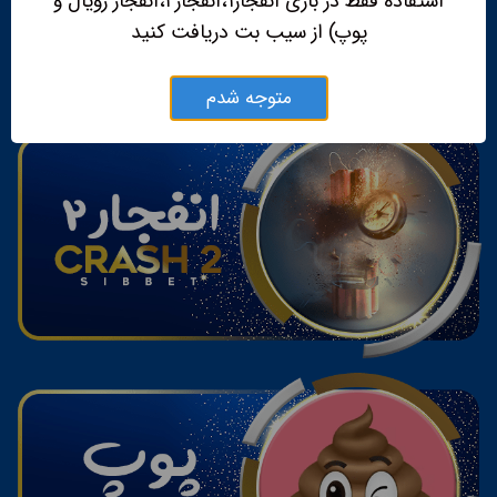
استفاده فقط در بازی انفجار۱،انفجار۲،انفجار رویال و
پوپ) از سیب بت دریافت کنید
متوجه شدم