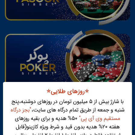
⭐️روزهای طلایی⭐️
با شارژ بیش از ۵ میلیون تومان در روزهای دوشنبه،پنج
شنبه و جمعه از طریق تمام درگاه های سایت،
"بجز درگاه
مستقیم وی آی پی"
۵۰% هدیه و برای بقیه روزهای
هفته ۲۰% هدیه بدون قید و شرط ویژه کازینو(قابل